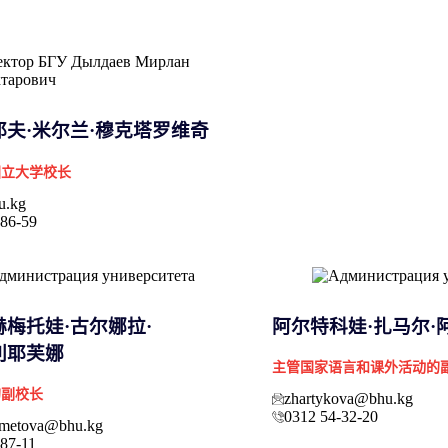
耶夫·米尔兰·穆克塔罗维奇
国立大学校长
u.kg
-86-59
梅托娃·古尔娜拉·
阿尔特科娃·扎马尔·
利耶芙娜
主管国家语言和课外活动的
的副校长
zhartykova@bhu.kg
0312 54-32-20
metova@bhu.kg
-87-11