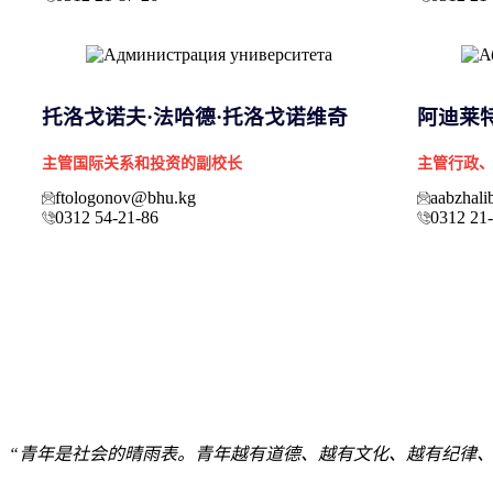
托洛戈诺夫·法哈德·托洛戈诺维奇
阿迪莱特
主管国际关系和投资的副校长
主管行政
ftologonov@bhu.kg
aabzhal
0312 54-21-86
0312 21
“青年是社会的晴雨表。青年越有道德、越有文化、越有纪律、