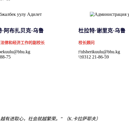
·阿布扎贝克·乌鲁
杜拉特·谢里克·乌鲁
、法律和经济工作的副校长
校长顾问
ibekuulu@bhu.kg
dsherikuulu@bhu.kg
-88-75
0312 21-86-59
越有进取心，社会就越繁荣。” （K.卡拉萨耶夫）