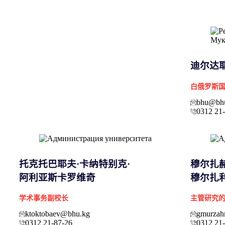
迪尔达
白俄罗斯
bhu@bh
0312 21
托克托巴耶夫·卡纳特别克·
穆尔扎赫
阿利亚斯卡罗维奇
穆尔扎
学术事务副校长
主管研究
ktoktobaev@bhu.kg
gmurzah
0312 21-87-26
0312 21