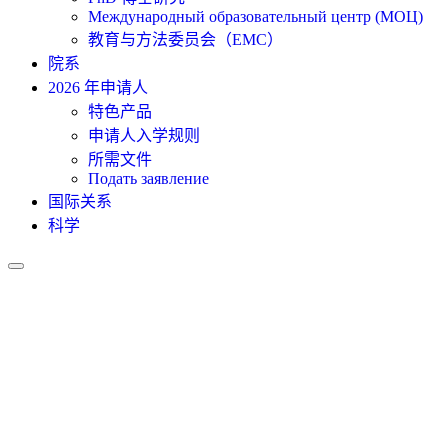
Международный образовательный центр (МОЦ)
教育与方法委员会（EMC）
院系
2026 年申请人
特色产品
申请人入学规则
所需文件
Подать заявление
国际关系
科学