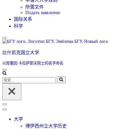
申请人入学规则
所需文件
Подать заявление
国际关系
科学
比什凯克国立大学
以库塞因·卡拉萨耶夫院士的名字命名
导
航
搜
菜
索...
单
导
航
菜
大学
单
博伊西州立大学历史