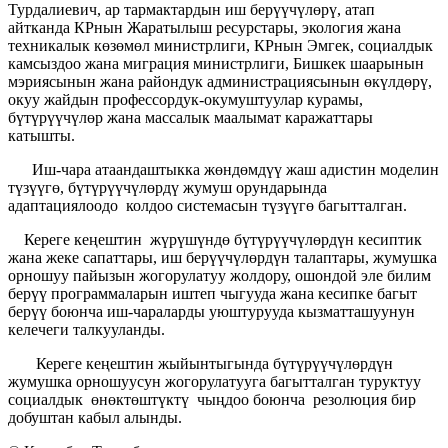
Турдалиевич, ар тармактардын иш берүүчүлөрү, атап
айтканда КРнын Жаратылыш ресурстары, экология жана
техникалык көзөмөл министрлиги, КРнын Эмгек, социалдык
камсыздоо жана миграция министрлиги, Бишкек шаарынын
мэриясынын жана райондук администрациясынын өкүлдөрү,
окуу жайдын профессордук-окумуштуулар курамы,
бүтүрүүчүлөр жана массалык маалымат каражаттары
катышты.
Иш-чара атаандаштыкка жөндөмдүү жаш адистин моделин
түзүүгө, бүтүрүүчүлөрдү жумуш орундарында
адаптациялоодо колдоо системасын түзүүгө багытталган.
Кереге кеңештин жүрүшүндө бүтүрүүчүлөрдүн кесиптик
жана жеке сапаттары, иш берүүчүлөрдүн талаптары, жумушка
орношуу пайызын жогорулатуу жолдору, ошондой эле билим
берүү программаларын иштеп чыгууда жана кесипке багыт
берүү боюнча иш-чараларды уюштурууда кызматташуунун
келечеги талкууланды.
Кереге кеңештин жыйынтыгында бүтүрүүчүлөрдүн
жумушка орношуусун жогорулатууга багытталган туруктуу
социалдык өнөктөштүктү чыңдоо боюнча резолюция бир
добуштан кабыл алынды.