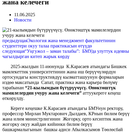
жана келечеги
11.06.2025
Новости
предыдущая
Экология жана менеджмент факультетинин
студенттери окуу талаа практикасын өтүүдө
следующая
“Уңгужол – заман талабы”: БМУда улуттук идеяны
чагылдырган китеп жарык көрдү
2025-жылдын 11-июнунда К.Карасаев атындагы Бишкек
мамлекеттик университетинин жана иш берүүчүлөрдүн
ортосундагы конструктивдүү кызматташуунун формаларын
издөө максатында Сапат, практика жана карьера бөлүмү
тарабынан
“21-кылымдын бүтүрүүчүсү. Өнөктөштүк
мамилелердин учуру жана келечеги
”
аттуукереге кеңеш
өткөрүлдү.
Кереге кеңешке К.Карасаев атындагы БМУнун ректору,
профессор Мирлан Муктарович Дылдаев, КРнын билим берүү
жана илим министрлигинин Жогорку, орто кесиптик жана
жогорку окуу жайдан кийинки билим берүү
башкармалыгынын башкы адиси Абылкасымов Төөлөсбай