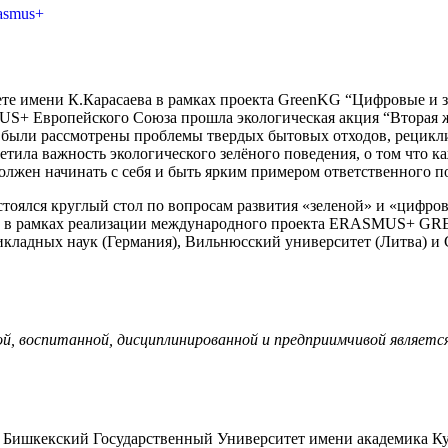
asmus+
ете имени К.Карасаева в рамках проекта GreenKG “Цифровые и 
S+ Европейского Союза прошла экологическая акция “Вторая ж
ии были рассмотрены проблемы твердых бытовых отходов, рецик
метила важность экологического зелёного поведения, о том что 
должен начинать с себя и быть ярким примером ответственного п
тоялся круглый стол по вопросам развития «зеленой» и «цифро
ло в рамках реализации международного проекта ERASMUS+ GR
кладных наук (Германия), Вильнюсский университет (Литва) и Ca
, воспитанной, дисциплинированной и предприимчивой являетс
Бишкекский Государственный Университет имени академика Ку