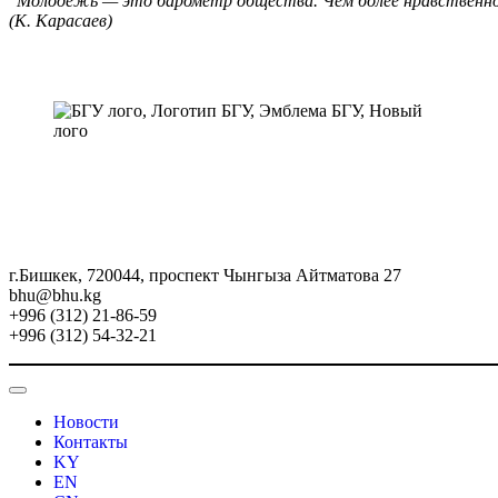
"Молодёжь — это барометр общества. Чем более нравственной
(К. Карасаев)
г.Бишкек, 720044, проспект Чынгыза Айтматова 27
bhu@bhu.kg
+996 (312) 21-86-59
+996 (312) 54-32-21
Новости
Контакты
KY
EN