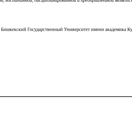
, воспитанной, дисциплинированной и предприимчивой являетс
Бишкекский Государственный Университет имени академика Ку