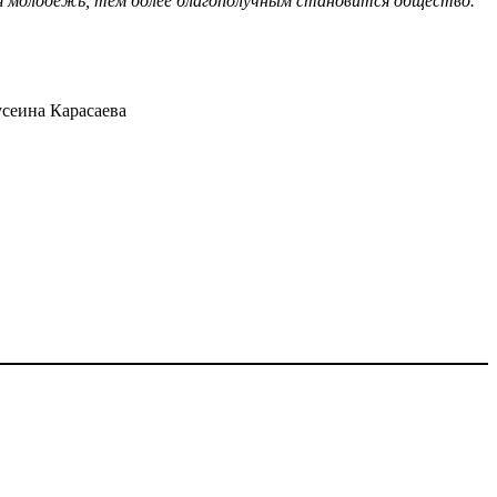
я молодёжь, тем более благополучным становится общество."
сеина Карасаева