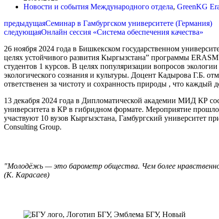
Новости и события Международного отдела
,
GreenKG Er
предыдущая
Семинар в Гамбургском университете (Германия)
следующая
Онлайн сессия «Система обеспечения качества»
26 ноября 2024 года в Бишкекском государственном университ
целях устойчивого развития Кыргызстана” программы ERASMU
студентов 1 курсов. В целях популяризации вопросов эколог
экологического сознания и культуры. Доцент Кадырова Г.Б. от
ответственен за чистоту и сохранность природы , что каждый 
13 декабря 2024 года в Дипломатической академии МИД КР сос
университета в КР в гибридном формате. Мероприятие прош
участвуют 10 вузов Кыргызстана, Гамбургский университет при
Consulting Group.
"Молодёжь — это барометр общества. Чем более нравственной
(К. Карасаев)