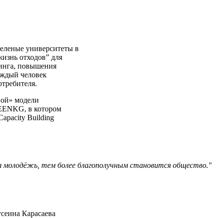
зеленые университеты в
изнь отходов” для
линга, повышения
каждый человек
отребителя.
вой» модели
EENKG, в котором
pacity Building
я молодёжь, тем более благополучным становится общество."
сеина Карасаева