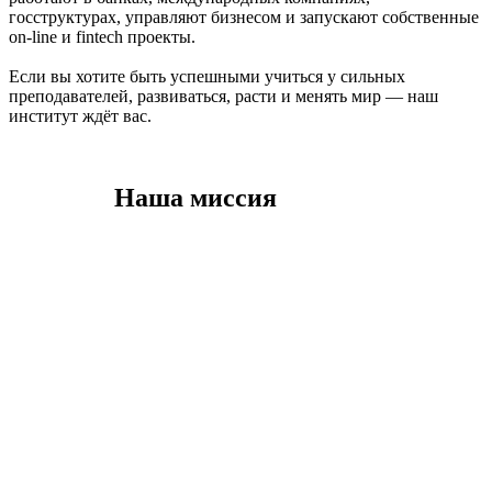
госструктурах, управляют бизнесом и запускают собственные
on-line и fintech проекты.
Если вы хотите быть успешными учиться у сильных
Азизова Алтынай
преподавателей, развиваться, расти и менять мир — наш
институт ждёт вас.
Азизовна
Зам.директора по воспитательной работе
Наша миссия
В условиях интеграции в
мировую экономику Кыргызстану
требуются
высококвалифицированные кадры
в области экономики, финансов,
Жакшылык кызы
бухгалтерского учета,
Раима
налогообложения, маркетинга,
менеджмента и бизнес-
Заведующая кафедры Экономических программ и
информатики. Подготовку таких
управления
специалистов осуществляет
института экономики, финансов и
бизнес управления БГУ им. К.
Карасаева. Выпускники владеют