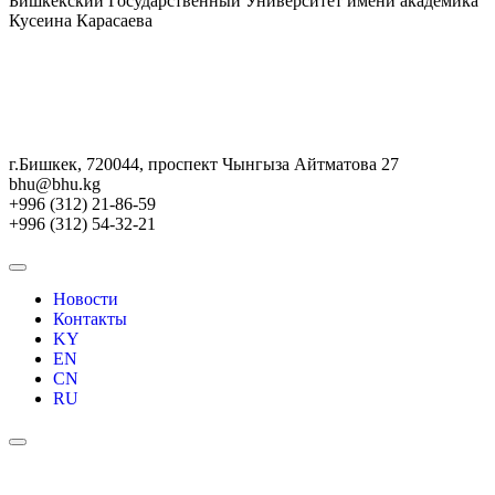
Бишкекский Государственный Университет имени академика
Кусеина Карасаева
г.Бишкек, 720044, проспект Чынгыза Айтматова 27
bhu@bhu.kg
+996 (312) 21-86-59
+996 (312) 54-32-21
Новости
Контакты
KY
EN
CN
RU