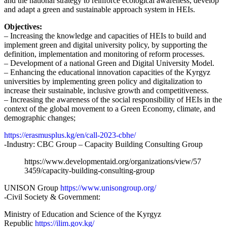
and the national strategy to reinforce ecological awareness, develop
and adapt a green and sustainable approach system in HEIs.
Objectives:
– Increasing the knowledge and capacities of HEIs to build and
implement green and digital university policy, by supporting the
definition, implementation and monitoring of reform processes.
– Development of a national Green and Digital University Model.
– Enhancing the educational innovation capacities of the Kyrgyz
universities by implementing green policy and digitalization to
increase their sustainable, inclusive growth and competitiveness.
– Increasing the awareness of the social responsibility of HEIs in the
context of the global movement to a Green Economy, climate, and
demographic changes;
https://erasmusplus.kg/en/call-2023-cbhe/
-Industry: CBC Group – Capacity Building Consulting Group
https://www.developmentaid.org/organizations/view/57
3459/capacity-building-consulting-group
UNISON Group
https://www.unisongroup.org/
-Civil Society & Government:
Ministry of Education and Science of the Kyrgyz
Republic
https://ilim.gov.kg/