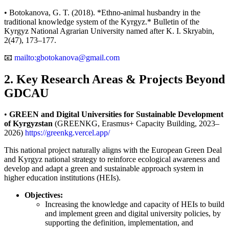
• Botokanova, G. T. (2018). *Ethno-animal husbandry in the
traditional knowledge system of the Kyrgyz.* Bulletin of the
Kyrgyz National Agrarian University named after K. I. Skryabin,
2(47), 173–177.
📧
mailto:gbotokanova@gmail.com
2. Key Research Areas & Projects Beyond
GDCAU
•
GREEN and Digital Universities for Sustainable Development
of Kyrgyzstan
(GREENKG, Erasmus+ Capacity Building, 2023–
2026)
https://greenkg.vercel.app/
This national project naturally aligns with the European Green Deal
and Kyrgyz national strategy to reinforce ecological awareness and
develop and adapt a green and sustainable approach system in
higher education institutions (HEIs).
Objectives:
Increasing the knowledge and capacity of HEIs to build
and implement green and digital university policies, by
supporting the definition, implementation, and