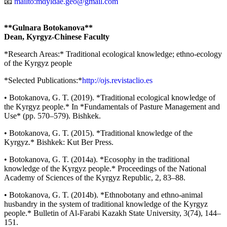
📧
mailto:mdyldae.geo@gmail.com
**Gulnara Botokanova**
Dean, Kyrgyz-Chinese Faculty
*Research Areas:* Traditional ecological knowledge; ethno-ecology
of the Kyrgyz people
*Selected Publications:*
http://ojs.revistaclio.es
• Botokanova, G. T. (2019). *Traditional ecological knowledge of
the Kyrgyz people.* In *Fundamentals of Pasture Management and
Use* (pp. 570–579). Bishkek.
• Botokanova, G. T. (2015). *Traditional knowledge of the
Kyrgyz.* Bishkek: Kut Ber Press.
• Botokanova, G. T. (2014a). *Ecosophy in the traditional
knowledge of the Kyrgyz people.* Proceedings of the National
Academy of Sciences of the Kyrgyz Republic, 2, 83–88.
• Botokanova, G. T. (2014b). *Ethnobotany and ethno-animal
husbandry in the system of traditional knowledge of the Kyrgyz
people.* Bulletin of Al-Farabi Kazakh State University, 3(74), 144–
151.