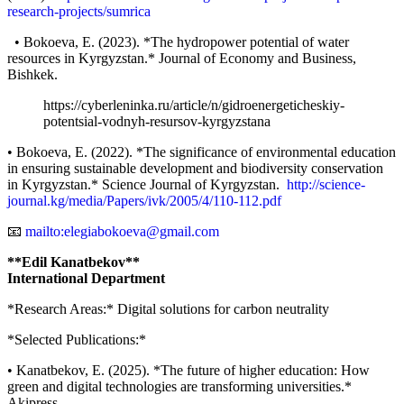
research-projects/sumrica
• Bokoeva, E. (2023). *The hydropower potential of water
resources in Kyrgyzstan.* Journal of Economy and Business,
Bishkek.
https://cyberleninka.ru/article/n/gidroenergeticheskiy-
potentsial-vodnyh-resursov-kyrgyzstana
• Bokoeva, E. (2022). *The significance of environmental education
in ensuring sustainable development and biodiversity conservation
in Kyrgyzstan.* Science Journal of Kyrgyzstan.
http://science-
journal.kg/media/Papers/ivk/2005/4/110-112.pdf
📧
mailto:elegiabokoeva@gmail.com
**Edil Kanatbekov**
International Department
*Research Areas:* Digital solutions for carbon neutrality
*Selected Publications:*
• Kanatbekov, E. (2025). *The future of higher education: How
green and digital technologies are transforming universities.*
Akipress