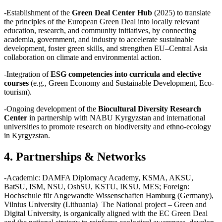
-Establishment of the
Green Deal Center Hub
(2025) to translate
the principles of the European Green Deal into locally relevant
education, research, and community initiatives, by connecting
academia, government, and industry to accelerate sustainable
development, foster green skills, and strengthen EU–Central Asia
collaboration on climate and environmental action.
-Integration of
ESG competencies into curricula and elective
courses
(e.g., Green Economy and Sustainable Development, Eco-
tourism).
-Ongoing development of the
Biocultural Diversity Research
Center
in partnership with NABU Kyrgyzstan and international
universities to promote research on biodiversity and ethno-ecology
in Kyrgyzstan.
4. Partnerships & Networks
-Academic: DAMFA Diplomacy Academy, KSMA, AKSU,
BatSU, ISM, NSU, OshSU, KSTU, IKSU, MES; Foreign:
Hochschule für Angewandte Wissenschaften Hamburg (Germany),
Vilnius University (Lithuania) The National project – Green and
Digital University, is organically aligned with the EC Green Deal