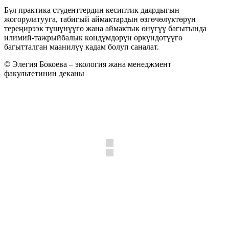
Бул практика студенттердин кесиптик даярдыгын
жогорулатууга, табигый аймактардын өзгөчөлүктөрүн
тереңирээк түшүнүүгө жана аймактык өнүгүү багытында
илимий-тажрыйбалык көндүмдөрүн өркүндөтүүгө
багытталган маанилүү кадам болуп саналат.
© Элегия Бокоева – экология жана менеджмент
факультетинин деканы