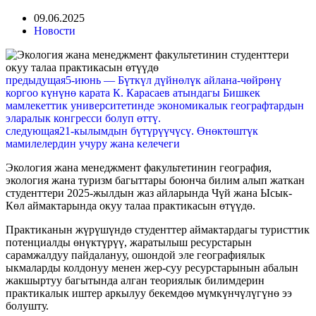
09.06.2025
Новости
предыдущая
5-июнь — Бүткүл дүйнөлүк айлана-чөйрөнү
коргоо күнүнө карата К. Карасаев атындагы Бишкек
мамлекеттик университетинде экономикалык географтардын
эларалык конгресси болуп өттү.
следующая
21-кылымдын бүтүрүүчүсү. Өнөктөштүк
мамилелердин учуру жана келечеги
Экология жана менеджмент факультетинин география,
экология жана туризм багыттары боюнча билим алып жаткан
студенттери 2025-жылдын жаз айларында Чүй жана Ысык-
Көл аймактарында окуу талаа практикасын өтүүдө.
Практиканын жүрүшүндө студенттер аймактардагы туристтик
потенциалды өнүктүрүү, жаратылыш ресурстарын
сарамжалдуу пайдалануу, ошондой эле географиялык
ыкмаларды колдонуу менен жер-суу ресурстарынын абалын
жакшыртуу багытында алган теориялык билимдерин
практикалык иштер аркылуу бекемдөө мүмкүнчүлүгүнө ээ
болушту.