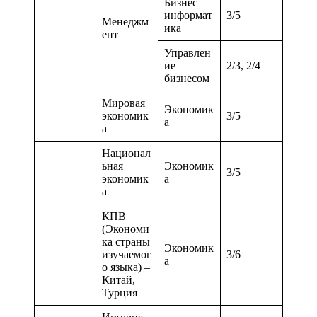
Бизнес
информат
3/5
Менеджм
ика
ент
Управлен
ие
2/3, 2/4
бизнесом
Мировая
Экономик
экономик
3/5
а
а
Национал
ьная
Экономик
3/5
экономик
а
а
КПВ
(Экономи
ка страны
Экономик
изучаемог
3/6
а
о языка) –
Китай,
Турция