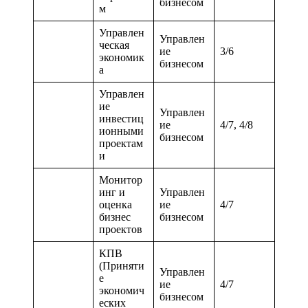
бизнесом
м
Управлен
Управлен
ческая
ие
3/6
экономик
бизнесом
а
Управлен
ие
Управлен
инвестиц
ие
4/7, 4/8
ионными
бизнесом
проектам
и
Монитор
инг и
Управлен
оценка
ие
4/7
бизнес
бизнесом
проектов
КПВ
(Приняти
Управлен
е
ие
4/7
экономич
бизнесом
еских