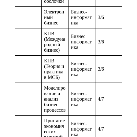
оболочки
Электрон
Бизнес-
ный
информат
3/6
бизнес
ика
КПВ
Бизнес-
(Междуна
информат
3/6
родный
ика
бизнес)
КПВ
Бизнес-
(Теория и
информат
3/6
практика
ика
в МСБ)
Моделиро
вание и
Бизнес-
анализ
информат
4/7
бизнес
ика
процессов
Принятие
Бизнес-
экономич
информат
4/7
еских
ика