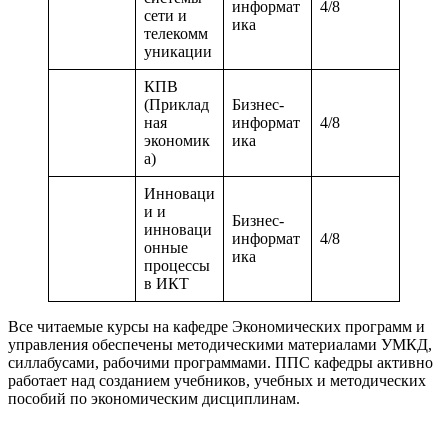
информат
4/8
сети и
ика
телекомм
уникации
КПВ
(Приклад
Бизнес-
ная
информат
4/8
экономик
ика
а)
Инноваци
и и
Бизнес-
инноваци
информат
4/8
онные
ика
процессы
в ИКТ
Все читаемые курсы на кафедре Экономических программ и
управления обеспечены методическими материалами УМКД,
силлабусами, рабочими программами. ППС кафедры активно
работает над созданием учебников, учебных и методических
пособий по экономическим дисциплинам.