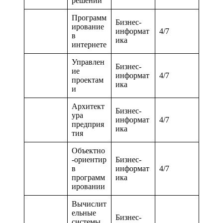
решений
Программ
Бизнес-
ирование
информат
4/7
в
ика
интернете
Управлен
Бизнес-
ие
информат
4/7
проектам
ика
и
Архитект
Бизнес-
ура
информат
4/7
предприя
ика
тия
Объектно
-ориентир
Бизнес-
в
информат
4/7
программ
ика
ировании
Вычислит
ельные
Бизнес-
системы