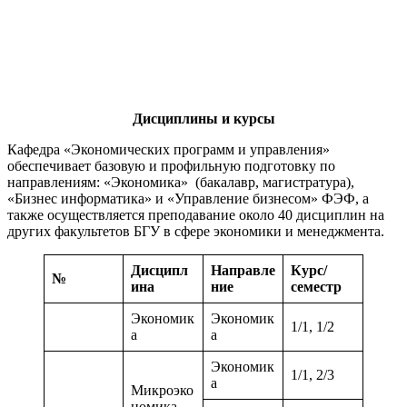
Дисциплины и курсы
Кафедра «Экономических программ и управления»
обеспечивает базовую и профильную подготовку по
направлениям: «Экономика» (бакалавр, магистратура),
«Бизнес информатика» и «Управление бизнесом» ФЭФ, а
также осуществляется преподавание около 40 дисциплин на
других факультетов БГУ в сфере экономики и менеджмента.
Дисципл
Направле
Курс/
№
ина
ние
семестр
Экономик
Экономик
1/1, 1/2
а
а
Экономик
1/1, 2/3
а
Микроэко
номика