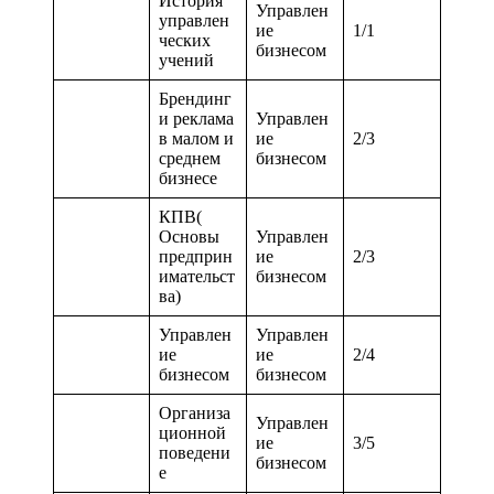
История
Управлен
управлен
ие
1/1
ческих
бизнесом
учений
Брендинг
и реклама
Управлен
в малом и
ие
2/3
среднем
бизнесом
бизнесе
КПВ(
Основы
Управлен
предприн
ие
2/3
имательст
бизнесом
ва)
Управлен
Управлен
ие
ие
2/4
бизнесом
бизнесом
Организа
Управлен
ционной
ие
3/5
поведени
бизнесом
е