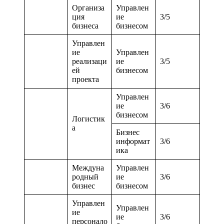
Организа
Управлен
ция
ие
3/5
бизнеса
бизнесом
Управлен
ие
Управлен
реализаци
ие
3/5
ей
бизнесом
проекта
Управлен
ие
3/6
бизнесом
Логистик
а
Бизнес
информат
3/6
ика
Междуна
Управлен
родный
ие
3/6
бизнес
бизнесом
Управлен
Управлен
ие
ие
3/6
персонало