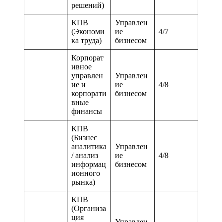
решений)
КПВ
Управлен
(Экономи
ие
4/7
ка труда)
бизнесом
Корпорат
ивное
управлен
Управлен
ие и
ие
4/8
корпорати
бизнесом
вные
финансы
КПВ
(Бизнес
аналитика
Управлен
/ анализ
ие
4/8
информац
бизнесом
ионного
рынка)
КПВ
(Организа
ция
Управлен