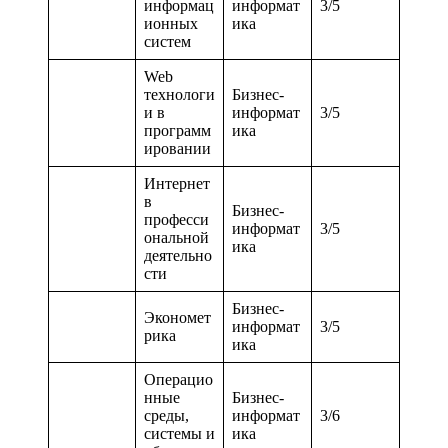
информац
информат
3/5
ионных
ика
систем
Web
технологи
Бизнес-
и в
информат
3/5
программ
ика
ировании
Интернет
в
Бизнес-
професси
информат
3/5
ональной
ика
деятельно
сти
Бизнес-
Экономет
информат
3/5
рика
ика
Операцио
нные
Бизнес-
среды,
информат
3/6
системы и
ика