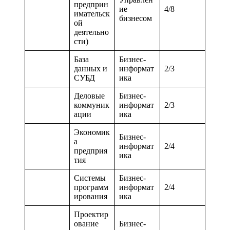
предприн
ие
4/8
имательск
бизнесом
ой
деятельно
сти)
База
Бизнес-
данных и
информат
2/3
СУБД
ика
Деловые
Бизнес-
коммуник
информат
2/3
ации
ика
Экономик
Бизнес-
а
информат
2/4
предприя
ика
тия
Системы
Бизнес-
программ
информат
2/4
ирования
ика
Проектир
ование
Бизнес-