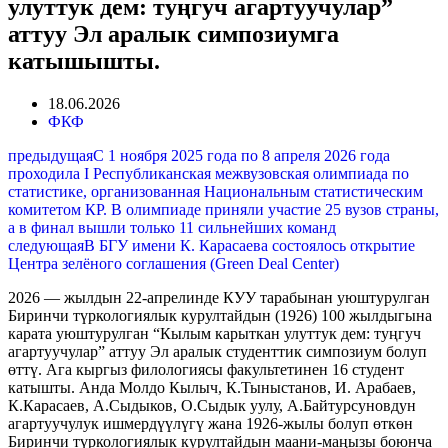
улуттук дем: туңгуч агартуучулар”
аттуу Эл аралык симпозиумга
катышышты.
18.06.2026
ФКФ
предыдущая
С 1 ноября 2025 года по 8 апреля 2026 года
проходила I Республиканская межвузовская олимпиада по
статистике, организованная Национальным статистическим
комитетом КР. В олимпиаде приняли участие 25 вузов страны,
а в финал вышли только 11 сильнейших команд
следующая
В БГУ имени К. Карасаева состоялось открытие
Центра зелёного соглашения (Green Deal Center)
2026 — жылдын 22-апрелинде КУУ тарабынан уюштурулган
Биринчи түркологиялык курултайдын (1926) 100 жылдыгына
карата уюштурулган “Кылым карыткан улуттук дем: туңгуч
агартуучулар” аттуу Эл аралык студенттик симпозиум болуп
өттү. Ага кыргыз филологиясы факультетинен 16 студент
катышты. Анда Молдо Кылыч, К.Тыныстанов, И. Арабаев,
К.Карасаев, А.Сыдыков, О.Сыдык уулу, А.Байтурсуновдун
агартуучулук ишмердүүлүгү жана 1926-жылы болуп өткөн
Биринчи түркологиялык курултайдын маани-маңызы боюнча