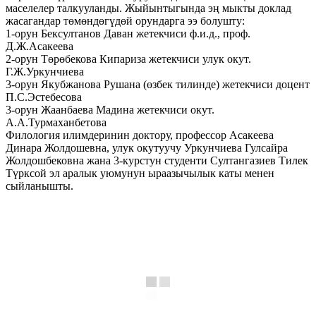
маселелер талкууланды. Жыйынтыгында эң мыкты доклад
жасагандар төмөндөгүдөй орундарга ээ болушту:
1-орун Бексултанов Даван жетекчиси ф.и.д., проф.
Д.Ж.Асакеева
2-орун Төрөбекова Кипариза жетекчиси улук окут.
Г.Ж.Уркунчиева
3-орун Якубжанова Рушана (өзбек тилинде) жетекчиси доцент
П.С.Эстебесова
3-орун Жаанбаева Мадина жетекчиси окут.
А.А.Турмаханбетова
Филология илимдеринин доктору, профессор Асакеева
Динара Жолдошевна, улук окутуучу Уркунчиева Гулсайра
Жолдошбековна жана 3-курстун студенти Султангазиев Тилек
Түрксой эл аралык уюмунун ыраазычылык каты менен
сыйланышты.