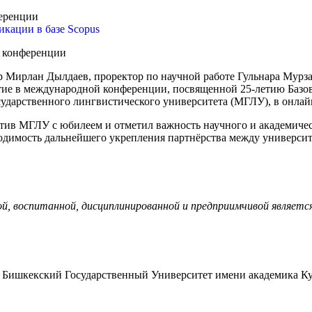
кации в базе Scopus
р Мирлан Дылдаев, проректор по научной работе Гульнара Мурз
стие в международной конференции, посвященной 25-летию Базо
сударственного лингвистического университета (МГЛУ), в онлай
тив МГЛУ с юбилеем и отметил важность научного и академичес
димость дальнейшего укрепления партнёрства между университ
, воспитанной, дисциплинированной и предприимчивой являетс
Бишкекский Государственный Университет имени академика Ку