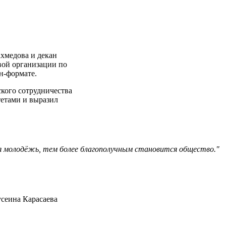
ахмедова и декан
вой организации по
н-формате.
кого сотрудничества
етами и выразил
я молодёжь, тем более благополучным становится общество."
сеина Карасаева