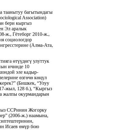
а таанытуу багытындагы
ological Association)
ан бери кыргыз
ен Эл аралык
-ж., Гётеборг 2010-ж.,
ия социологдор
онгресстерине (Алма-Ата,
тияга өтүүдөгү улуттук
нын ичинде 10
шондой эле кадыр-
елерине өзгөчө көңүл
керек?” (Бишкек, “Улуу
17-жыл, 128 б.), “Кыргыз
ана жалпы окурмандарын
ргыз ССРинин Жогорку
р” (2006-ж.) наамына,
сиптештеринин,
ин Исаев өмүр бою