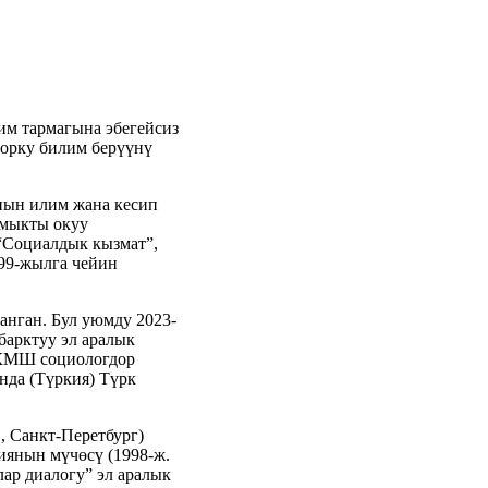
им тармагына эбегейсиз
орку билим берүүнү
нын илим жана кесип
 мыкты окуу
 “Социалдык кызмат”,
999-жылга чейин
нган. Бул уюмду 2023-
барктуу эл аралык
, КМШ социологдор
нда (Түркия) Түрк
 Санкт-Перетбург)
иянын мүчөсү (1998-ж.
ар диалогу” эл аралык