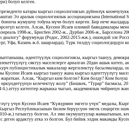
ри) болуп келген.
резиденти катары кыргыз социологиясын дүйнөлүк коомчулукк
штап Эл аралык социологиялык ассоциациясына (International Soci
 боюнча жумушчу тобуна мүчө болуп кирген. Бир нече жылдард
өрсөтүп келген. Алсак, Кусеин Исаев илимий баяндамалары мен
еаль 1998-ж., Брисбен 2002-ж., Дурбан 2006-ж., Барселона 2008
н диалогу” форумунда (Родос, 2002-2015-жж.), ошондой эле Росс
рг, Уфа, Казань ж.б. шаарларда), Түрк тилдүү социологдордун к
алыптанышы, иденттүүлүк социологиясы, кыргыз таануу, демокра
млекеттүүлүгү сяктуу маселелерге арналган 20дан ашык китеп, а
курч публицистикалык макалалар жергиликтүү басылмаларда, о
ы Кусеин Исаев кыргыз таануу жана кыргыз иденттүүлүгү масел
ы жараткан. Алсак, “Кыргыз ким болгон? Ким болду? Ким болуш 
ы өркүндөтүүнүн келечектүү жолу” (Бишкек, “Турар” басмасы, 20
474 б.) аттуу китептер жарыкка чыгып, академиялык чөйрөнүн ж
лүгү үчүн Кусеин Исаев “Күжүрмөн эмгеги үчүн” медалы, Кы
Кыргыз Республикасынын билим берүүсүнө эмгек сиңирген ишме
10-ж.) татыктуу болгон. Ал эми окумуштуулар жамаатынын, ке
деген ардактуу атка ээ болгон. Бул бийик элдик макамды Кусе