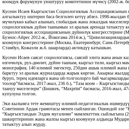
коомдук форумунун уюштуруу комитетинин мүчөсү (2002-ж. бе
Кусеин Исаев Кыргызстан Социологиялык Ассоциациясынын п
алгылыктуу иштерин баса белгилеп кетүү абзел. 1998-жылдан ба
мүчөлүккө кабыл алынып, глобалдык жана локалдык маселелер
социологиялык дүйнө таанымын эл аралык аренада татыктуу к
социологиялык ассоциациясынын дүйнөлүк конгресстерине (Монр
Буэнос-Айрес 2012-ж., Йокогама 2014-ж.), “Цивилизацияларды
коомунун конгресстерине (Москва, Екатеринбург, Санк-Петербу
Стамбул, Кожаэли ж.б. шаарларда) активдүү катышкан.
Кусеин Исаев саясат социологиясы, саясий элита жана анын к
өзгөчөлүк, рух-дөөлөт, дүйнө тааным, кыргыз тили, кыргыз ма
монография, 140 илимий эмгектер, 250дөн ашык илимий жана 
барктуу эл аралык журналдарда жарык көргөн. Акыркы жылдар
буруп, терең идеяларга жана ой-толгоолорго бай чыгармалард
тоолор”басмасы, 2017-жыл, 236 б.), “Таза коом – Кыргызстанд
таануу маселелери” (Бишкек, “Maxprint” басмасы, 2016-жыл, 
купулуна толгон.
Эки кылымга тете жемиштүү илимий-педагогикалык ишмердүү
Советинин Ардак грамотасы менен сыйланган. Ошондой эле “
“Кыргызстандын Элдик мугалими” мамлекеттик сыйлыгына (20
шакирттеринин жана жалпы кыргыз коомунун алдында Мударис 
татыктуу алып жүрдү.