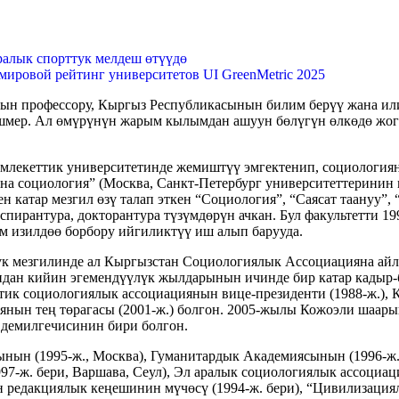
ралык спорттук мелдеш өтүүдө
мировой рейтинг университетов UI GreenMetric 2025
нын профессору, Кыргыз Республикасынын билим берүү жана ил
ишмер. Ал өмүрүнүн жарым кылымдан ашуун бөлүгүн өлкөдө жог
амлекеттик университетинде жемиштүү эмгектенип, социология
на социология” (Москва, Санкт-Петербург университеттеринин
 катар мезгил өзү талап эткен “Социология”, “Саясат таануу”,
пирантура, докторантура түзүмдөрүн ачкан. Бул факультетти 1
м изилдөө борбору ийгиликтүү иш алып барууда.
үк мезгилинде ал Кыргызстан Социологиялык Ассоциацияна айла
андан кийин эгемендүүлүк жылдарынын ичинде бир катар кадыр-
ттик социологиялык ассоциациянын вице-президенти (1988-ж.)
янын тең төрагасы (2001-ж.) болгон. 2005-жылы Кожоэли шаары
 демилгечисинин бири болгон.
н (1995-ж., Москва), Гуманитардык Академиясынын (1996-ж.,
97-ж. бери, Варшава, Сеул), Эл аралык социологиялык ассоциац
 редакциялык кеңешинин мүчөсү (1994-ж. бери), “Цивилизациял