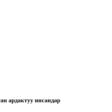
ан ардактуу инсандар