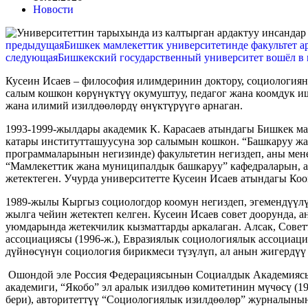
Новости
предыдущая
Бишкек мамлекеттик университетинде факультет а
следующая
Бишкекский государственный университет вошёл в 
Кусеин Исаев – философия илимдеринин доктору, социология
салым кошкон көрүнүктүү окумуштуу, педагог жана коомдук 
жана илимий изилдөөлөрдү өнүктүрүүгө арнаган.
1993-1999-жылдары академик К. Карасаев атындагы Бишкек м
катары институтташуусуна зор салымын кошкон. “Башкаруу жа
программаларынын негизинде) факультетин негиздеп, аны менен
“Мамлекеттик жана муниципалдык башкаруу” кафедраларын, ас
жетектеген. Учурда университетте Кусеин Исаев атындагы Коо
1989-жылы Кыргыз социологдор коомун негиздеп, эгемендүүл
жылга чейин жетектеп келген. Кусеин Исаев совет доорунда, 
уюмдарында жетекчилик кызматтарды аркалаган. Алсак, Сове
ассоциациясы (1996-ж.), Евразиялык социологиялык ассоциаци
дүйнөсүнүн социология бирикмеси түзүлүп, ал анын жигердүү
Ошондой эле Россия Федерациясынын Социалдык Академиясыны
академиги, “Якобо” эл аралык изилдөө комитетинин мүчөсү (19
бери), авторитеттүү “Социологиялык изилдөөлөр” журналынын