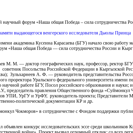
л памяти выдающегося венгерского исследователя Дьюлы Принца
 имени академика Кусеина Карасаева (БГУ) начало свою работу 
рум «Наша общая Победа — сила сотрудничества России и Кырг
в М. М. — доктор географических наук, профессор, ректор БГУ 
 советник Посольства Российской Федерации в Кыргызской Рес
ква); Зульхарнеев А. Ф. — руководитель представительства Росс
вого проректора Уральского федерального университета имени п
о научной работе БГУ, Посол российского образования и науки;
., председатель правления Общественного фонда «Суймонкул 
ов УПИ, УрГУ и УрФУ, руководитель проекта; Представители 
ственно-политической документации КР и др.
онкул Чокморов» в сотрудничестве с Фондом поддержки публ
л объявлен конкурс исследовательских эссе среди школьников 
ественной войне». Проект вызвал огромный отклик: со всех рег