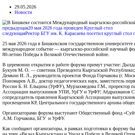
29.05.2026
Новости
предыдущая
20 мая 2026 года проведен Круглый стол
следующая
Ректор БГУ им. К. Карасаева посетил круглый сто
25 мая 2026 года в Бишкекском государственном университете
международное событие — кыргызско-российский научный фо
80-летию Победы в Великой Отечественной войне.
В церемонии открытия и работе форума примут участие: Дылдае
Букуев М. О. — советник Президента Кыргызской Республики;
Демкин И. Л., руководитель проектов Фонда Горчакова (г. Мос
Пономарев А.В., доктор педагогических наук, заместитель пер
России Б. Н. Ельцина (УрФУ), Мурзахмедова Г.М., проректор п
Ассоциации выпускников УПИ, УрГУ и УрФУ; Абдрахманов С.У
сопредседатель правления Кыргызской Ассоциации выпускник
просвещения КР, Центрального государственного архива обще
Организаторами форума выступают Общественный фонд «Суйм
А.М. Горчакова, БГУ и УрФУ.
Как сообщают организаторы, в рамках подготовки к форуму бы
на тему «Вклад Кыргызстана и Урала в Победу в Великой Отеч