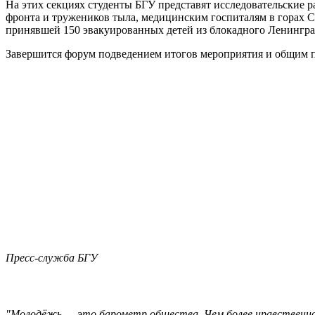
На этих секциях студенты БГУ представят исследовательские
фронта и тружеников тыла, медицинским госпиталям в горах 
принявшей 150 эвакуированных детей из блокадного Ленингра
Завершится форум подведением итогов мероприятия и общим 
Пресс-служба БГУ
"Молодёжь — это барометр общества. Чем более нравственной