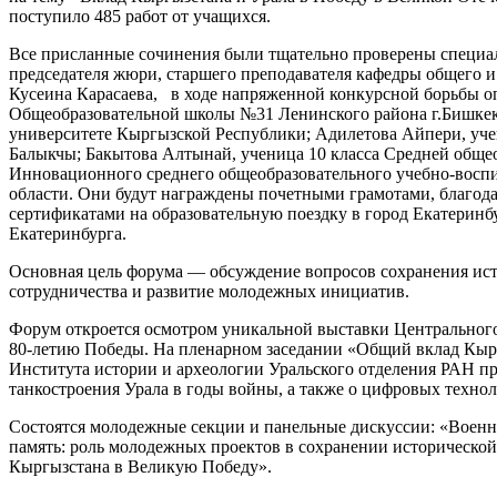
поступило 485 работ от учащихся.
Все присланные сочинения были тщательно проверены специа
председателя жюри, старшего преподавателя кафедры общего и
Кусеина Карасаева, в ходе напряженной конкурсной борьбы о
Общеобразовательной школы №31 Ленинского района г.Бишкек
университете Кыргызской Республики; Адилетова Айпери, уче
Балыкчы; Бакытова Алтынай, ученица 10 класса Средней общео
Инновационного среднего общеобразовательного учебно-воспи
области. Они будут награждены почетными грамотами, благод
сертификатами на образовательную поездку в город Екатеринбу
Екатеринбурга.
Основная цель форума — обсуждение вопросов сохранения ист
сотрудничества и развитие молодежных инициатив.
Форум откроется осмотром уникальной выставки Центрального
80-летию Победы. На пленарном заседании «Общий вклад Кыргы
Института истории и археологии Уральского отделения РАН пр
танкостроения Урала в годы войны, а также о цифровых технол
Состоятся молодежные секции и панельные дискуссии: «Военно
память: роль молодежных проектов в сохранении исторической
Кыргызстана в Великую Победу».