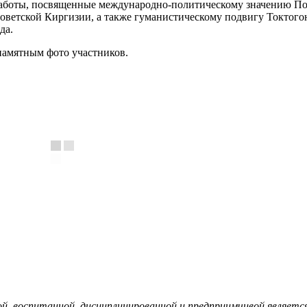
 работы, посвященные международно-политическому значению По
Советской Киргизии, а также гуманистическому подвигу Токтого
да.
памятным фото участников.
, воспитанной, дисциплинированной и предприимчивой являетс