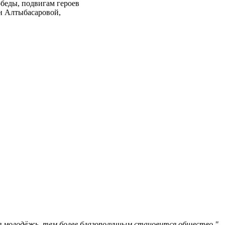
беды, подвигам героев
н Алтыбасаровой,
я молодёжь, тем более благополучным становится общество."