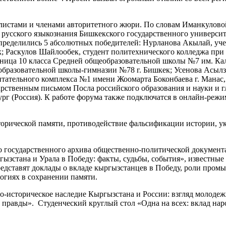
листами и членами авторитетного жюри. По словам Иманкулов
 русского языкознания Бишкекского государственного универси
пределились 5 абсолютных победителей: Нурланова Акылай, уче
; Раскулов Шайлообек, студент политехнического колледжа пр
ница 10 класса Средней общеобразовательной школы №7 им. Кал
бразовательной школы-гимназии №78 г. Бишкек; Усенова Асылза
тательного комплекса №1 имени Жоомарта Боконбаева г. Манас
арственным письмом Посла российского образования и науки и
рг (Россия). К работе форума также подключатся в онлайн-режи
орической памяти, противодействие фальсификации истории, у
 государственного архива общественно-политической документ
зстана и Урала в Победу: факты, судьбы, события», известные
едставят доклады о вкладе кыргызстанцев в Победу, роли пром
огиях в сохранении памяти.
-историческое наследие Кыргызстана и России: взгляд молодеж
 правды». Студенческий круглый стол «Одна на всех: вклад нар