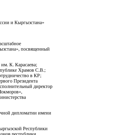
масштабное
ызстана», посвященный
им. К. Карасаева;
публике Храмов С.В.;
отрудничество в КР;
ервого Президента
 исполнительный директор
Чокморов»,
Министерства
ичной дипломатии имени
Кыргызской Республики
ионов республики