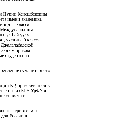
ой Нурии Кенешбековны,
тета имени академика
ница 11 класса
и Международном
ыгул Бай уулу г.
т, ученица 9 класса
, Джалалабадской
 главным призом —
ме студенты из
крепление гуманитарного
ации КР, приуроченной к
 ученые из БГУ, УрФУ и
ышленности и
и», «Патриотизм и
одов России и