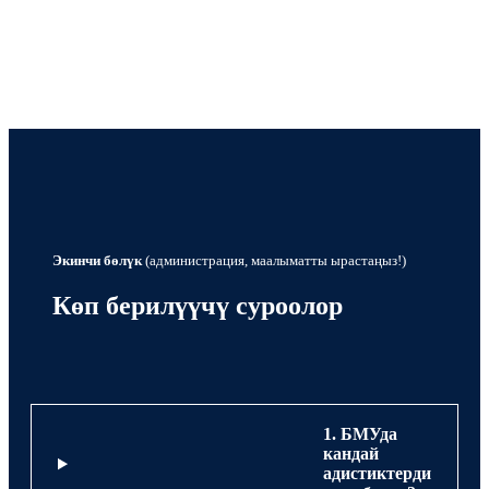
Экинчи бөлүк
(администрация, маалыматты ырастаңыз!)
Көп берилүүчү суроолор
1. БМУда
кандай
адистиктерди