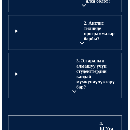
алса болот?
2. Англис
тилинде
программалар
барбы?
3. Эл аралык
алмашуу үчүн
студенттердин
кандай
мүмкүнчүлүктөрү
бар?
4.
БГУга