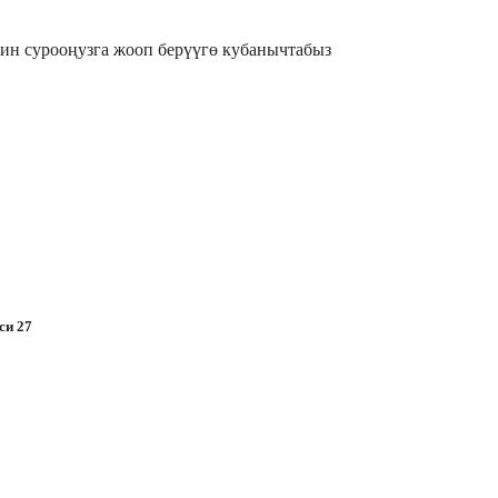
дин сурооңузга жооп берүүгө кубанычтабыз
си 27