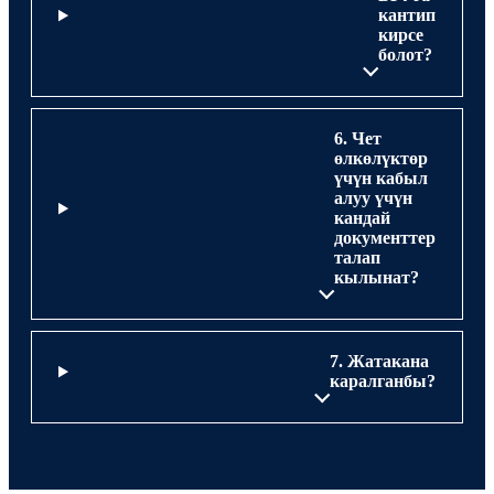
кантип
кирсе
болот?
6. Чет
өлкөлүктөр
үчүн кабыл
алуу үчүн
кандай
документтер
талап
кылынат?
7. Жатакана
каралганбы?