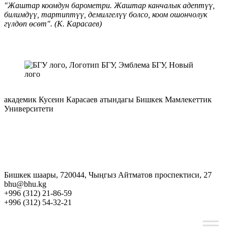
"Жаштар коомдун барометри. Жаштар канчалык адептүү,
билимдүү, тартиптүү, демилгелүү болсо, коом ошончолук
гүлдөп өсөт". (К. Карасаев)
академик Кусеин Карасаев атындагы Бишкек Мамлекеттик
Университети
Бишкек шаары, 720044, Чыңгыз Айтматов проспектиси, 27
bhu@bhu.kg
+996 (312) 21-86-59
+996 (312) 54-32-21