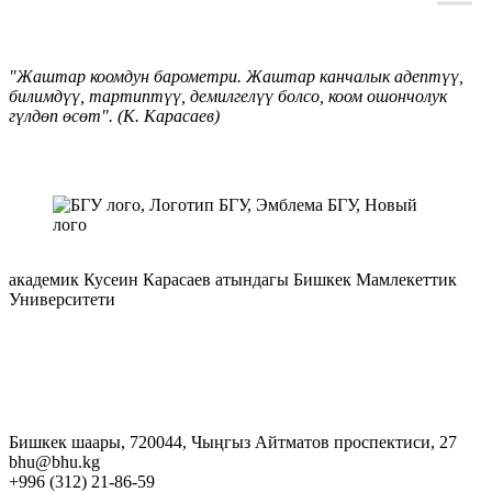
"Жаштар коомдун барометри. Жаштар канчалык адептүү,
билимдүү, тартиптүү, демилгелүү болсо, коом ошончолук
гүлдөп өсөт". (К. Карасаев)
академик Кусеин Карасаев атындагы Бишкек Мамлекеттик
Университети
Бишкек шаары, 720044, Чыңгыз Айтматов проспектиси, 27
bhu@bhu.kg
+996 (312) 21-86-59