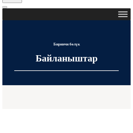
Навигация
менюсу
Биринчи бөлүк
Байланыштар