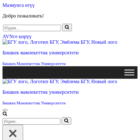
Мазмунга өтүү
Добро пожаловать!
Издөө...
AVNге кирүү
Бишкек мамлекеттик университети
Бишкек Мамлекеттик Университети
Бишкек мамлекеттик университети
Бишкек Мамлекеттик Университети
Навигация
менюсу
Издөө...